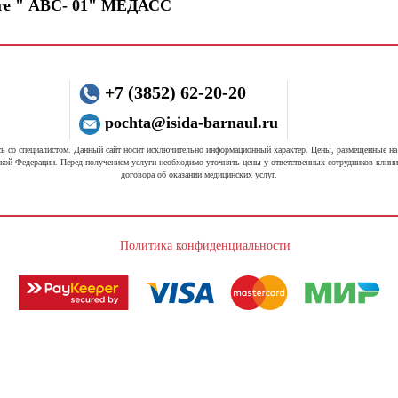
ате " АВС- 01" МЕДАСС
+7 (3852) 62-20-20
pochta@isida-barnaul.ru
 со специалистом. Данный сайт носит исключительно информационный характер. Цены, размещенные на 
кой Федерации. Перед получением услуги необходимо уточнять цены у ответственных сотрудников клини
договора об оказании медицинских услуг.
Политика конфиденциальности