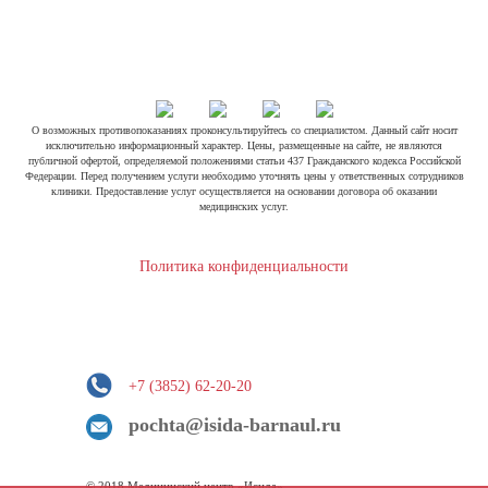
О возможных противопоказаниях проконсультируйтесь со специалистом. Данный сайт носит
исключительно информационный характер. Цены, размещенные на сайте, не являются
публичной офертой, определяемой положениями статьи 437 Гражданского кодекса Российской
Федерации. Перед получением услуги необходимо уточнять цены у ответственных сотрудников
клиники. Предоставление услуг осуществляется на основании договора об оказании
медицинских услуг.
Политика конфиденциальности
+7 (3852) 62-20-20
pochta@isida-barnaul.ru
© 2018 Медицинский центр «Исида»