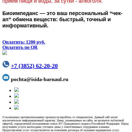
прием пищи и воды, за сутки - алкоголя.
Биоимпеданс — это ваш персональный “чек-
ап” обмена веществ: быстрый, точный и
информативный.
Оплатить: 1200 руб.
Оплатить по QR
+7 (3852) 62-20-20
pochta@isida-barnaul.ru
О возможных противопоказаниях проконсультируйтесь со специалистом. Данный сайт носит
исключительно информационный характер. Цены, размещенные на сайте, не являются публичной
офертой, определяемой положениями статьи 437 Гражданского кодекса Российской Федерации. Перед
получением услуги необходимо уточнять цены у ответственных сотрудников клиники.
Предоставление услуг осуществляется на основании договора об оказании медицинских услуг.