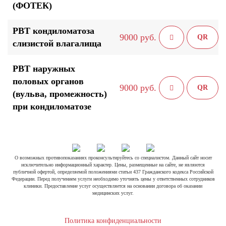
(ФОТЕК)
РВТ кондиломатоза
9000 руб.
QR
слизистой влагалища
РВТ наружных
половых органов
9000 руб.
QR
(вульва, промежность)
при кондиломатозе
О возможных противопоказаниях проконсультируйтесь со специалистом. Данный сайт носит
исключительно информационный характер. Цены, размещенные на сайте, не являются
публичной офертой, определяемой положениями статьи 437 Гражданского кодекса Российской
Федерации. Перед получением услуги необходимо уточнять цены у ответственных сотрудников
клиники. Предоставление услуг осуществляется на основании договора об оказании
медицинских услуг.
Политика конфиденциальности