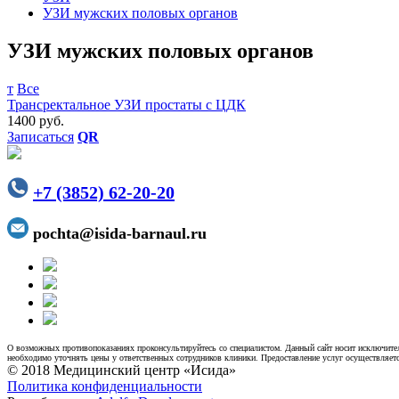
УЗИ мужских половых органов
УЗИ мужских половых органов
т
Все
Трансректальное УЗИ простаты с ЦДК
1400 руб.
Записаться
QR
+7 (3852) 62-20-20
pochta@isida-barnaul.ru
О возможных противопоказаниях проконсультируйтесь со специалистом. Данный сайт носит исключител
необходимо уточнять цены у ответственных сотрудников клиники. Предоставление услуг осуществляетс
© 2018 Медицинский центр «Исида»
Политика конфиденциальности