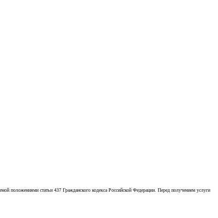
емой положениями статьи 437 Гражданского кодекса Российской Федерации. Перед получением услуги