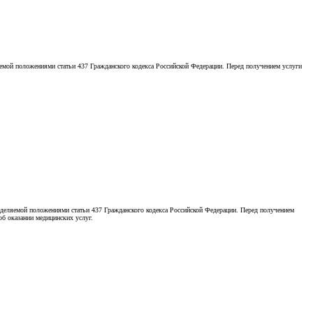
емой положениями статьи 437 Гражданского кодекса Российской Федерации. Перед получением услуги
деляемой положениями статьи 437 Гражданского кодекса Российской Федерации. Перед получением
об оказании медицинских услуг.