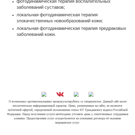
фотодинамическая терапия воспалительных
заболеваний суставов;
локальная фотодинамическая терапия
злокачественных новообразований кожи;
локальная фотодинамическая терапия предраковых
заболеваний кожи.
О возможных противопоказаниях проконсультируйтесь со специалистом. Данный сайт носит
исключительно информационный характер. Цены, размещенные на сайте, не являются
публичной офертой, определяемой положениями статьи 437 Гражданского кодекса Российской
Федерации. Перед получением услуги необходимо уточнять цены у ответственных сотрудников
клиники. Предоставление услуг осуществляется на основании договора об оказании
медицинских услуг.