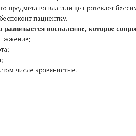
го предмета во влагалище протекает бесс
 беспокоит пациентку.
го развивается воспаление, которое соп
и жжение;
та;
ы;
в том числе кровянистые.