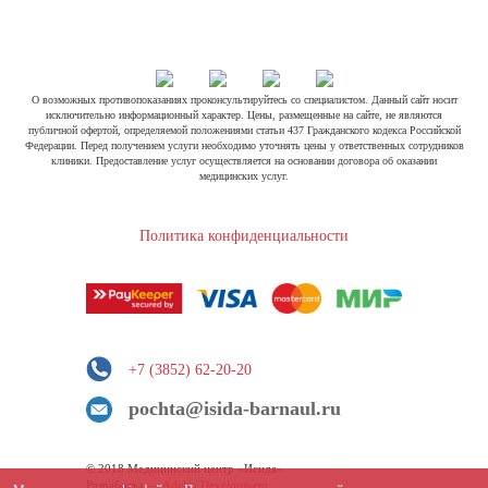
О возможных противопоказаниях проконсультируйтесь со специалистом. Данный сайт носит
исключительно информационный характер. Цены, размещенные на сайте, не являются
публичной офертой, определяемой положениями статьи 437 Гражданского кодекса Российской
Федерации. Перед получением услуги необходимо уточнять цены у ответственных сотрудников
клиники. Предоставление услуг осуществляется на основании договора об оказании
медицинских услуг.
Политика конфиденциальности
+7 (3852) 62-20-20
pochta@isida-barnaul.ru
© 2018 Медицинский центр «Исида»
Разработка —
Adelfo Development