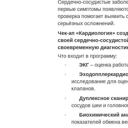
Сердечно-сосудистые заболе
первые симптомы появляются
проверка помогает выявить 
серьёзных осложнений.
Чек-ап «
Кардиология» созд
своей сердечно-сосудисто
своевременную диагностик
Что входит в программу:
·
ЭКГ
– оценка работ
·
Эходопплеркардио
исследование для оце
клапанов.
·
Дуплексное скани
сосудов шеи и головног
·
Биохимический ан
показателей обмена ве