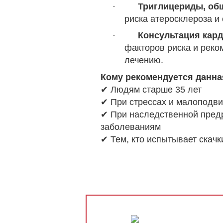
·
Тригли
цериды, об
риска атеросклероза и
·
Консультация кар
факторов риска и реко
лечению.
Кому рекомендуется данна
✔
Людям старше 35 лет
✔
При стрессах и малоподв
✔
При наследственной пред
заболеваниям
✔
Тем, кто испытывает скачк