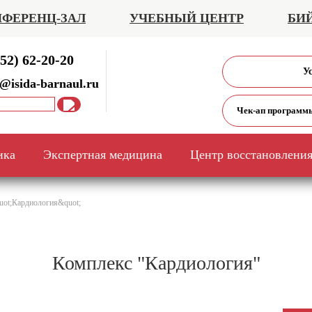
ФЕРЕНЦ-ЗАЛ
УЧЕБНЫЙ ЦЕНТР
БИ
52) 62-20-20
У
@isida-barnaul.ru
Чек-ап программ
ика
Экспертная медицина
Центр восстановлени
uot;Кардиология&quot;
Комплекс "Кардиология"