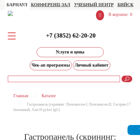
БАРНАУЛ
КОНФЕРЕНЦ-ЗАЛ
УЧЕБНЫЙ ЦЕНТР
БИЙСК
В корзине: 0
+7 (3852) 62-20-20
Услуги и цены
Чек-ап программы
Личный кабинет
Главная
Каталог
Гастропанель (скрининг: Пепсиноген-I, Пепсиноген-II, Гастрин-17
базальный, Аnti-H.pylori IgG)
Гастропанель (скрининг: