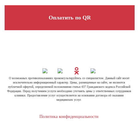
Оплатить по QR
О возможных противопоказаниях проконсультируйтесь со специалистом. Данный сайт носит
исключительно информационный характер. Цены, размещенные на сайте, не являются
публичной офертой, определяемой положениями статьи 437 Гражданского кодекса Российской
Федерации. Перед получением услуги необходимо уточнять цены у ответственных сотрудников
клиники. Предоставление услуг осуществляется на основании договора об оказании
медицинских услуг.
Политика конфиденциальности