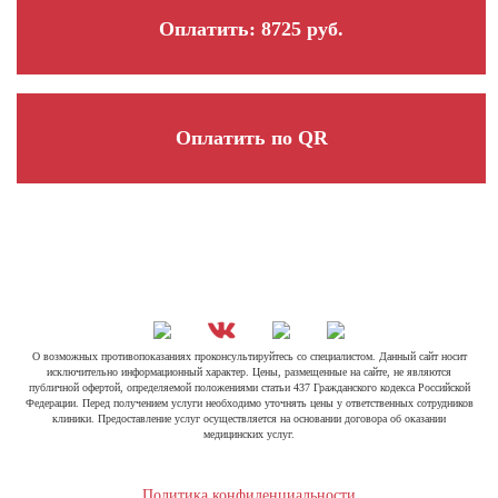
Оплатить: 8725 руб.
Оплатить по QR
О возможных противопоказаниях проконсультируйтесь со специалистом. Данный сайт носит
исключительно информационный характер. Цены, размещенные на сайте, не являются
публичной офертой, определяемой положениями статьи 437 Гражданского кодекса Российской
Федерации. Перед получением услуги необходимо уточнять цены у ответственных сотрудников
клиники. Предоставление услуг осуществляется на основании договора об оказании
медицинских услуг.
Политика конфиденциальности