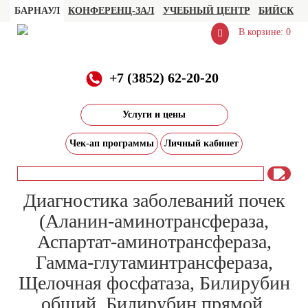
БАРНАУЛ
КОНФЕРЕНЦ-ЗАЛ
УЧЕБНЫЙ ЦЕНТР
БИЙСК
В корзине: 0
+7 (3852) 62-20-20
Главная
Каталог
Диагностика заболеваний почек (Аланин-аминотрансфераза,
Услуги и цены
Аспартат-аминотрансфераза, Гамма-глутаминтрансфераза, Щелочная
фосфатаза, Билирубин общий, Билирубин прямой, Белковые фракции и
общий белок)
Чек-ап программы
Личный кабинет
Диагностика заболеваний почек
(Аланин-аминотрансфераза,
Аспартат-аминотрансфераза,
Гамма-глутаминтрансфераза,
Щелочная фосфатаза, Билирубин
общий, Билирубин прямой,