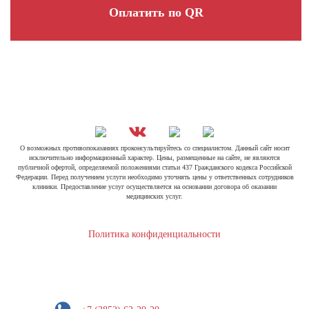
Оплатить по QR
О возможных противопоказаниях проконсультируйтесь со специалистом. Данный сайт носит
исключительно информационный характер. Цены, размещенные на сайте, не являются
публичной офертой, определяемой положениями статьи 437 Гражданского кодекса Российской
Федерации. Перед получением услуги необходимо уточнять цены у ответственных сотрудников
клиники. Предоставление услуг осуществляется на основании договора об оказании
медицинских услуг.
Политика конфиденциальности