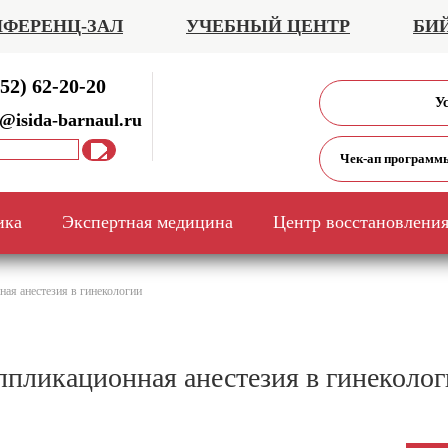
ФЕРЕНЦ-ЗАЛ
УЧЕБНЫЙ ЦЕНТР
БИ
52) 62-20-20
У
@isida-barnaul.ru
Чек-ап программ
ика
Экспертная медицина
Центр восстановлени
ая анестезия в гинекологии
пликационная анестезия в гинеколо