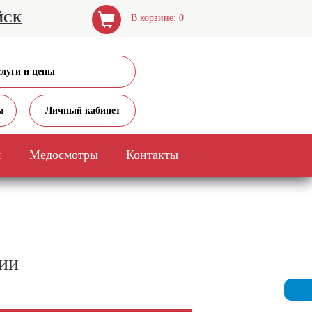
ЙСК
В корзине: 0
слуги и цены
Личный кабинет
ы
я
Медосмотры
Контакты
гии