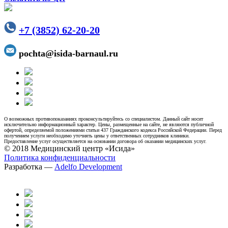
+7 (3852) 62-20-20
pochta@isida-barnaul.ru
О возможных противопоказаниях проконсультируйтесь со специалистом. Данный сайт носит
исключительно информационный характер. Цены, размещенные на сайте, не являются публичной
офертой, определяемой положениями статьи 437 Гражданского кодекса Российской Федерации. Перед
получением услуги необходимо уточнять цены у ответственных сотрудников клиники.
Предоставление услуг осуществляется на основании договора об оказании медицинских услуг.
© 2018 Медицинский центр «Исида»
Политика конфиденциальности
Разработка —
Adelfo Development